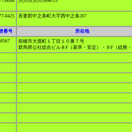
7‐0008
渋川市渋川1696‐15
7‐0425
吾妻郡中之条町大字西中之条207
便番号
所在地
-8567
前橋市大渡町１丁目１０番７号
群馬県公社総合ビル８F（基準・安定）・９F（総務