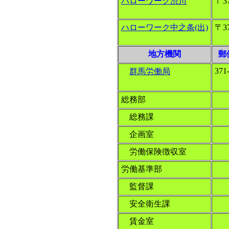
ハローワーク渋川
〒37
ハローワーク中之条(出)
〒37
地方機関
郵
371
群馬労働局
総務部
総務課
企画室
労働保険徴収室
労働基準部
監督課
安全衛生課
賃金室