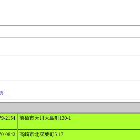
受信
|
9‐2154
前橋市天川大島町130‐1
0-0842
高崎市北双葉町5-17