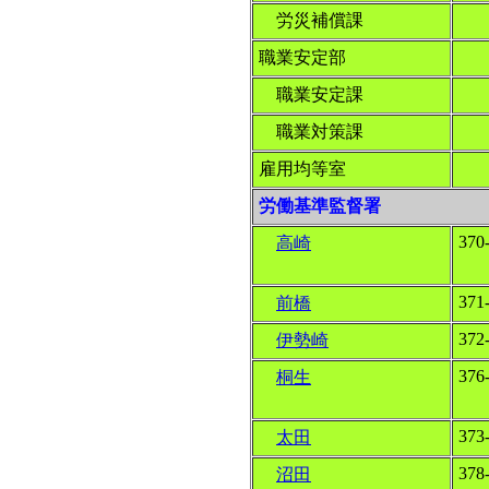
労災補償課
職業安定部
職業安定課
職業対策課
雇用均等室
労働基準監督署
370
高崎
371
前橋
372
伊勢崎
376
桐生
373
太田
378
沼田